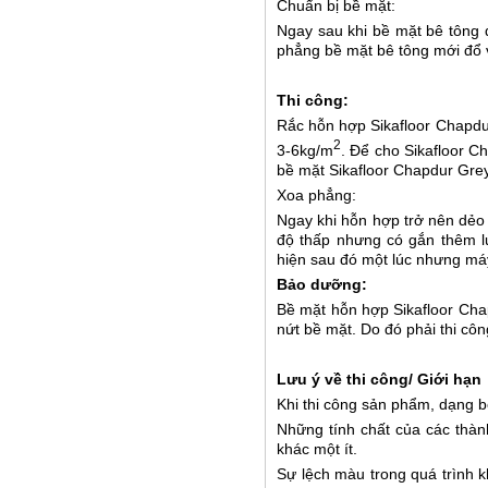
Chuẩn bị bề mặt:
Ngay sau khi bề mặt bê tông đ
phẳng bề mặt bê tông mới đổ 
Thi công:
Rắc hỗn hợp Sikafloor Chapdur
2
3-6kg/m
. Để cho Sikafloor 
bề mặt Sikafloor Chapdur Gre
Xoa phẳng:
Ngay khi hỗn hợp trở nên dẻo 
độ thấp nhưng có gắn thêm lư
hiện sau đó một lúc nhưng má
Bảo dưỡng:
Bề mặt hỗn hợp Sikafloor Cha
nứt bề mặt. Do đó phải thi c
Lưu ý về thi công/ Giới hạn
Khi thi công sản phẩm, dạng b
Những tính chất của các thà
khác một ít.
Sự lệch màu trong quá trình 