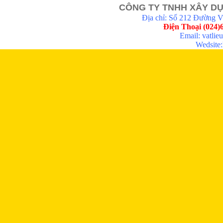
CÔNG TY TNHH XÂY DỰ
Địa chỉ: Số 212 Đường 
Điện Thoại (024)
Email: vatli
Wedsite:h