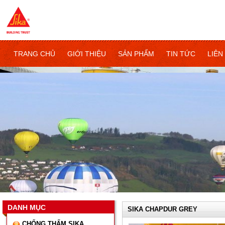
TRANG CHỦ
GIỚI THIỆU
SẢN PHẨM
TIN TỨC
LIÊN
DANH MỤC
SIKA CHAPDUR GREY
CHỐNG THẤM SIKA