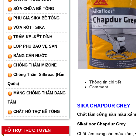
SỬA CHỮA BÊ TÔNG
PHỤ GIA SIKA BÊ TÔNG
VỮA RÓT - SIKA
TRÁM KE -KẾT DÍNH
LỚP PHỦ BẢO VỆ SÀN
BĂNG CẢN NƯỚC
CHỐNG THẤM MIZONE
Chống Thấm Silkroad (Hàn
Thông tin chi tiết
Quốc)
Comment
MÀNG CHỐNG THẤM DẠNG
TẤM
SIKA CHAPDUR GREY
CHẤT HỖ TRỢ BÊ TÔNG
Chất làm cứng sàn màu xám,
Sikafloor Chapdur Grey
HỖ TRỢ TRỰC TUYẾN
Chất làm cứng sàn màu xám, v