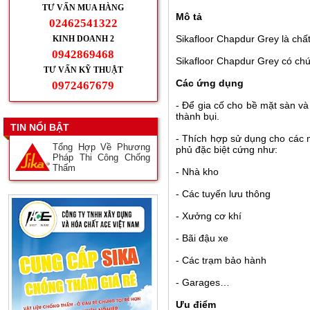
TƯ VẤN MUA HÀNG
Mô tả
02462541322
Sikafloor Chapdur Grey là chấ
KINH DOANH 2
0942869468
Sikafloor Chapdur Grey có chứa
TƯ VẤN KỸ THUẬT
Các ứng dụng
0972467679
- Để gia cố cho bề mặt sàn v
thành bụi.
TIN NỔI BẬT
- Thích hợp sử dụng cho các m
Tổng Hợp Về Phương
phủ đặc biệt cứng như:
Pháp Thi Công Chống
Thấm
- Nhà kho
- Các tuyến lưu thông
- Xưởng cơ khí
- Bãi đậu xe
- Các trạm bảo hành
- Garages…
Ưu điểm