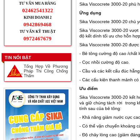
TƯ VẤN MUA HÀNG
Sika Viscocrete 3000-20 phù 
02462541322
Ứng dụng
KINH DOANH 2
Sika Viscocrete 3000-20 chủ y
0942869468
Sika Viscocrete 3000-20 vượt 
TƯ VẤN KỸ THUẬT
độ kết dính tối ưu cho hỗn hợp
0972467679
Sika Viscocrete 3000-20 được 
- Bê tông cường độ cao /chất 
TIN NỔI BẬT
- Cọc nhồi cường độ cao.
Tổng Hợp Về Phương
- Cầu và các kết cấu đúc hẫng
Pháp Thi Công Chống
Thấm
- Các cấu kiện thanh mảnh có 
Ưu điểm
Sika Viscocrete 3000-20 kết 
và giữ chúng tách rời trong k
tính sau của bê tông:
- Khả năng giảm nước cực cao
- Có thể vận chuyển khoảng c
- Độ chảy lỏng cao (giảm đáng