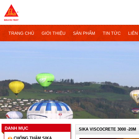
TRANG CHỦ
GIỚI THIỆU
SẢN PHẨM
TIN TỨC
LIÊN
DANH MỤC
SIKA VISCOCRETE 3000 -20M
CHỐNG THẤM SIKA