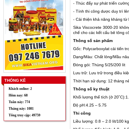
- Thúc đẩy sự phát triển cườ
- Tính thi công dược duy trì lê
- Cải thiện khả năng kháng từ 
Sika Viscocrete 3000-20 khô
chế cho các kết cấu bê tông cố
Thông số sản phẩm
Gốc: Polycarboxylat cải tiến t
Dạng/Màu: Chất lỏng/Mầu nâu
Đóng gói: Thùng 5/25/200 lít
Lưu trữ: Lưu trữ trong điều ki
THỐNG KÊ
Thời hạn sử dụng: 12 tháng nế
Khách online: 2
Thông số ky thuật
Hôm nay: 68
Khối lượng thể tích (ở 20˚C):1.
Tuần này: 774
Độ pH:4.25 – 5.75
Tháng này: 1081
Thi công
Tổng truy cập: 49759
Liều lượng: 0.8 – 2.0 lít/100 