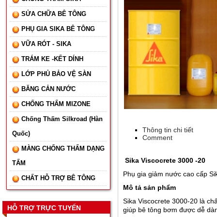
SỬA CHỮA BÊ TÔNG
PHỤ GIA SIKA BÊ TÔNG
VỮA RÓT - SIKA
TRÁM KE -KẾT DÍNH
LỚP PHỦ BẢO VỆ SÀN
BĂNG CẢN NƯỚC
CHỐNG THẤM MIZONE
Chống Thấm Silkroad (Hàn
Thông tin chi tiết
Quốc)
Comment
MÀNG CHỐNG THẤM DẠNG
Sika Viscocrete 3000 -20
TẤM
Phụ gia giảm nước cao cấp Si
CHẤT HỖ TRỢ BÊ TÔNG
Mô tả sản phẩm
Sika Viscocrete 3000-20 là ch
HỖ TRỢ TRỰC TUYẾN
giúp bê tông bơm được dễ dà