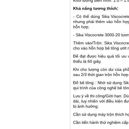
Khối lượng điển hình: 1.0 – 1
Khả năng tương thích:
- Có thể dùng Sika Viscocret
nhưng phải thêm vào hỗn hợp
hỗn hợp.
- Sika Viscocrete 3000-20 tương
Thêm vào/Trộn: Sika Viscocr
cho vào hỗn hợp bê tông ướt m
Để đạt được hiệu quả tối ưu 
thiểu là 60 giây.
Khi cho lượng còn dư của phần
sau 2/3 thời gian trộn hỗn hợp
Đổ bê tông : Nhờ sử dụng Sika
qui trình của công nghệ bê tô
Lưu ý về thi công/Giới hạn: Dù
dài, tuy nhiên với điều kiện 
bị ảnh hưởng.
Cần sử dụng máy trộn thích hợ
Cần tiến hành thử nghiệm cấp 