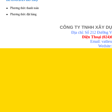
HƯỚNG DẪN HỖ TRỢ
Phương thức thanh toán
Phương thức đặt hàng
CÔNG TY TNHH XÂY DỰ
Địa chỉ: Số 212 Đường 
Điện Thoại (024)
Email: vatli
Wedsite:h