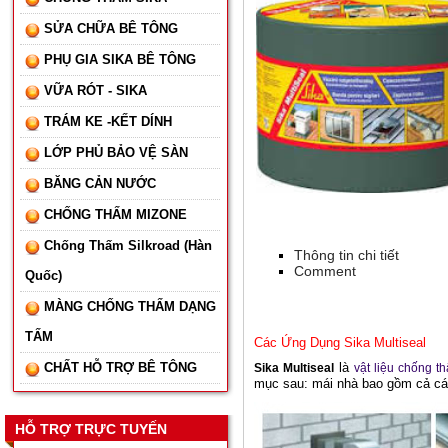
SỬA CHỮA BÊ TÔNG
PHỤ GIA SIKA BÊ TÔNG
VỮA RÓT - SIKA
TRÁM KE -KẾT DÍNH
LỚP PHỦ BẢO VỆ SÀN
BĂNG CẢN NƯỚC
CHỐNG THẤM MIZONE
Chống Thấm Silkroad (Hàn
Thông tin chi tiết
Comment
Quốc)
MÀNG CHỐNG THẤM DẠNG
TẤM
Các Ứng Dụng Sika Multiseal
CHẤT HỖ TRỢ BÊ TÔNG
là
Sika Multiseal
vật liệu chống t
mục sau: mái nhà bao gồm cả các 
HỖ TRỢ TRỰC TUYẾN