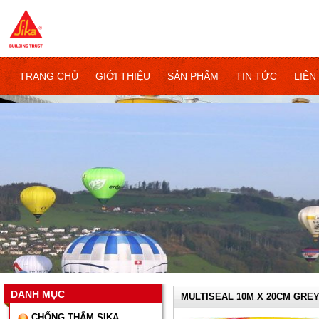
TRANG CHỦ
GIỚI THIỆU
SẢN PHẨM
TIN TỨC
LIÊN
DANH MỤC
MULTISEAL 10M X 20CM GRE
CHỐNG THẤM SIKA