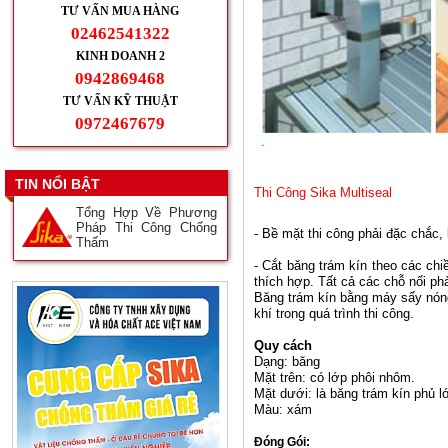
TƯ VẤN MUA HÀNG
02462541322
KINH DOANH 2
0942869468
TƯ VẤN KỸ THUẬT
0972467679
TIN NỔI BẬT
Thi Công Sika Multiseal
Tổng Hợp Về Phương
Pháp Thi Công Chống
- Bề mặt thi công phải đặc chắc,
Thấm
- Cắt băng trám kín theo các chi
thích hợp. Tất cả các chỗ nối ph
Băng trám kín bằng máy sấy nó
khí trong quá trình thi công.
Quy cách
Dạng: băng
Mặt trên: có lớp phôi nhôm.
Mặt dưới: là băng trám kín phủ 
Màu: xám
Đóng Gói: