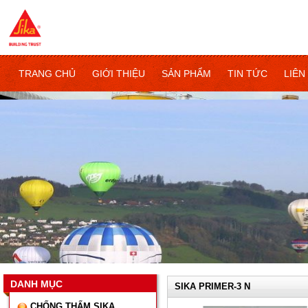
TRANG CHỦ
GIỚI THIỆU
SẢN PHẨM
TIN TỨC
LIÊN
DANH MỤC
SIKA PRIMER-3 N
CHỐNG THẤM SIKA