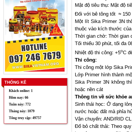
Mật độ tiêu thụ: Mật độ ti
Đối với bê tông tốt ≈ 15
Một lít Sika Primer 3N t
thuộc vào kích thước của
Thời gian chờ: Thời gian 
Tối thiểu 30 phút, tối đa 0
o
Nhiệt độ thi công: +5
C đ
Thi công:
Thi công một lớp Sika Pr
Lớp Primer hình thành một
Sika Primer 3N không th
THỐNG KÊ
hoặc nền cát
Khách online: 1
Thông tin về sức khỏe a
Hôm nay: 66
Sinh thái học: Ở dạng lỏ
Tuần này: 772
nước hoặc đất mà phỉa hủ
Tháng này: 1079
Tổng truy cập: 49757
Vận chuyển: AND/RID CL 
Đổ bỏ chất thải: Theo qu