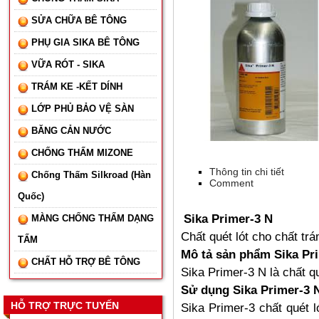
SỬA CHỮA BÊ TÔNG
PHỤ GIA SIKA BÊ TÔNG
VỮA RÓT - SIKA
TRÁM KE -KẾT DÍNH
LỚP PHỦ BẢO VỆ SÀN
BĂNG CẢN NƯỚC
CHỐNG THẤM MIZONE
Thông tin chi tiết
Chống Thấm Silkroad (Hàn
Comment
Quốc)
Sika Primer-3 N
MÀNG CHỐNG THẤM DẠNG
Chất quét lót cho chất tr
TẤM
Mô tả sản phẩm Sika Pr
CHẤT HỖ TRỢ BÊ TÔNG
Sika Primer-3 N là chất q
Sử dụng Sika Primer-3 
HỖ TRỢ TRỰC TUYẾN
Sika Primer-3 chất quét 