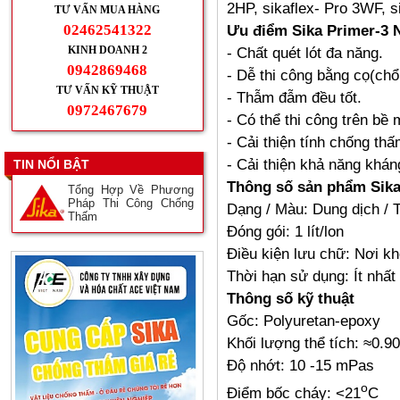
2HP, sikaflex- Pro 3WF, s
TƯ VẤN MUA HÀNG
02462541322
Ưu điểm Sika Primer-3 
KINH DOANH 2
- Chất quét lót đa năng.
0942869468
- Dễ thi công bằng cọ(chổ
TƯ VẤN KỸ THUẬT
- Thẫm đẫm đều tốt.
0972467679
- Có thể thi công trên bề
- Cải thiện tính chống th
- Cải thiện khả năng khán
TIN NỔI BẬT
Thông số sản phẩm Sika
Tổng Hợp Về Phương
Pháp Thi Công Chống
Dạng / Màu: Dung dịch / T
Thấm
Đóng gói: 1 lít/lon
Điều kiện lưu chữ: Nơi k
Thời hạn sử dụng: Ít nhất
Thông số kỹ thuật
Gốc: Polyuretan-epoxy
Khối lượng thể tích: ≈0.90 
Độ nhớt: 10 -15 mPas
o
Điểm bốc cháy: <21
C